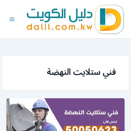
خطي
لى
لمحتوى
فني ستلايت النهضة