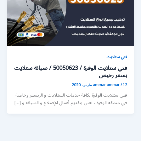
فني ستلايت
فني ستلايت الوفرة / 50050623 / صيانة ستلايت
بسعر رخيص
12 مارس، 2020
/
ammar ammar
فني ستلايت الوفرة لكافة خدمات الستلايت و الريسفر وخاصة
في منطقة الوفرة ، نعنى بتقديم أعمال الإصلاح و الصيانة و […]