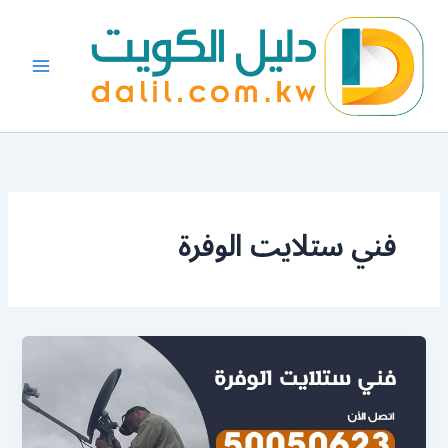
خطي
لى
لمحتوى
فني ستلايت الوفرة