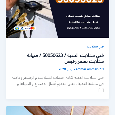
فني ستلايت
فني ستلايت الدعية / 50050623 / صيانة
ستلايت بسعر رخيص
13 مارس، 2020
/
ammar ammar
فني ستلايت الدعية لكافة خدمات الستلايت و الريسفر وخاصة
في منطقة الدعية ، نعنى بتقديم أعمال الإصلاح و الصيانة و
[…]