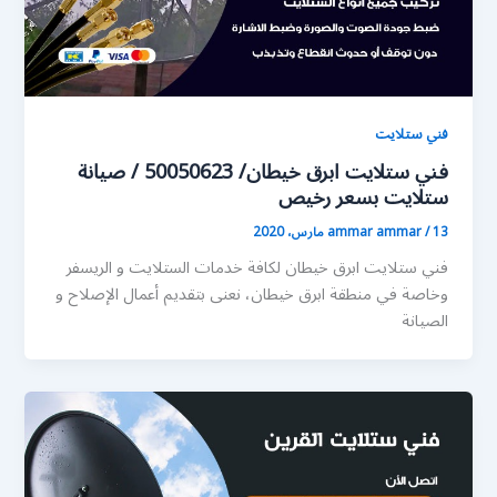
فني ستلايت
فني ستلايت ابرق خيطان/ 50050623 / صيانة
ستلايت بسعر رخيص
13 مارس، 2020
/
ammar ammar
فني ستلايت ابرق خيطان لكافة خدمات الستلايت و الريسفر
وخاصة في منطقة ابرق خيطان، نعنى بتقديم أعمال الإصلاح و
الصيانة