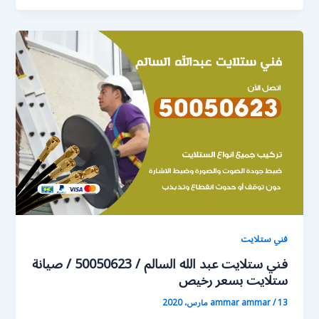
فني ستلايت
فني ستلايت عبد الله السالم / 50050623 / صيانة
ستلايت بسعر رخيص
13 مارس، 2020
/
ammar ammar