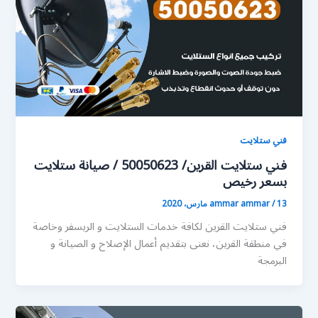
فني ستلايت
فني ستلايت القرين/ 50050623 / صيانة ستلايت
بسعر رخيص
13 مارس، 2020
/
ammar ammar
فني ستلايت القرين لكافة خدمات الستلايت و الريسفر وخاصة
في منطقة القرين، نعنى بتقديم أعمال الإصلاح و الصيانة و
البرمجة