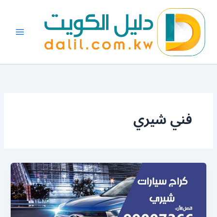
خطي
لى
لمحتوى
فني شيري