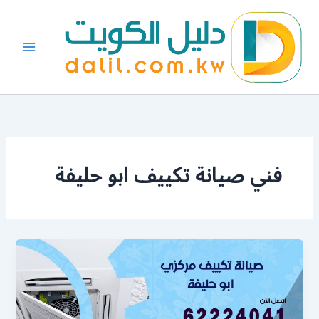
خطي
لى
لمحتوى
فني صيانة تكييف ابو حليفة