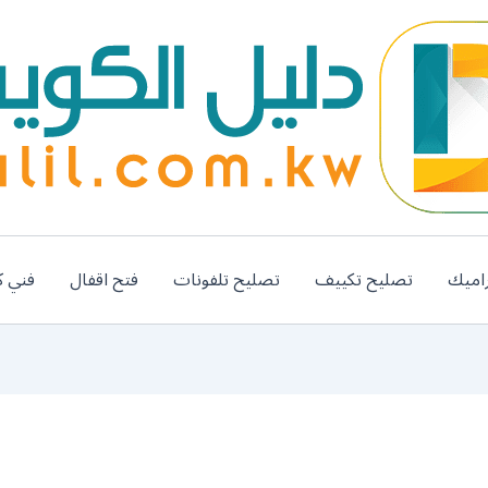
اميك
تصليح تكييف
تصليح تلفونات
فتح اقفال
فني ك