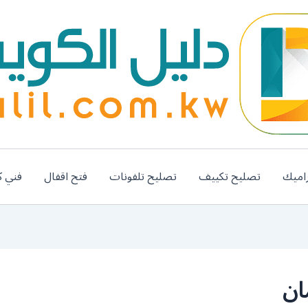
اميك
تصليح تكييف
تصليح تلفونات
فتح اقفال
فني ك
ان