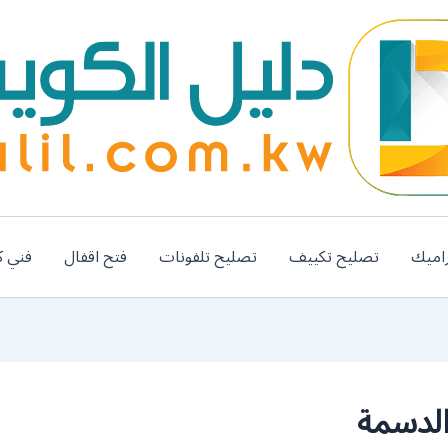
اميك
تصليح تكييف
تصليح تلفونات
فتح اقفال
فني ك
الدسمة