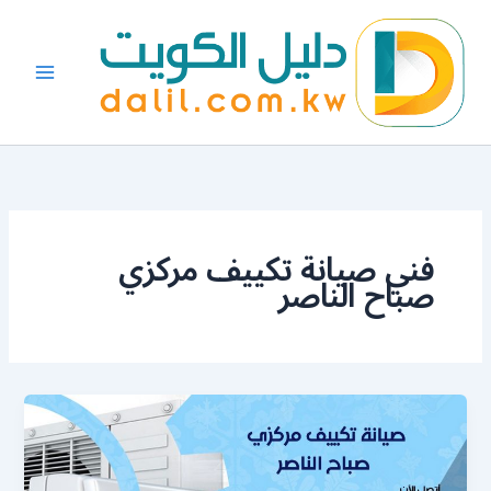
خطي
لى
لمحتوى
فني صيانة تكييف مركزي
صباح الناصر