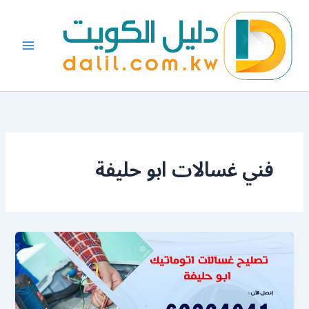
خطي
لى
لمحتوى
فني غسالات ابو حليفة