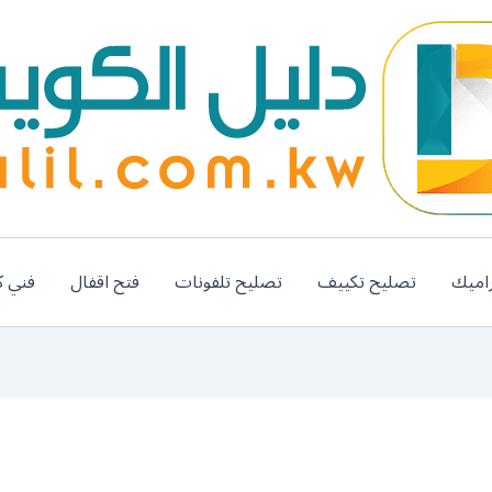
اميك
تصليح تكييف
تصليح تلفونات
فتح اقفال
فني ك