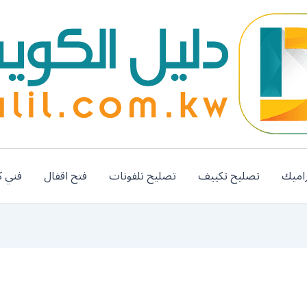
اميك
تصليح تكييف
تصليح تلفونات
فتح اقفال
فني ك