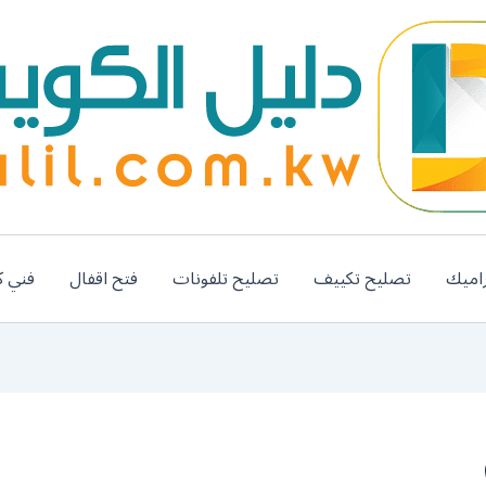
اميك
تصليح تكييف
تصليح تلفونات
فتح اقفال
فني ك