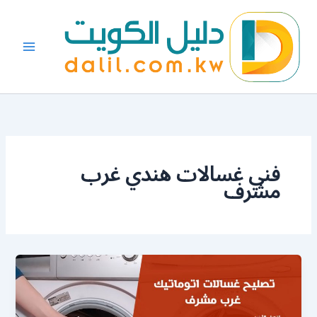
خطي
لى
لمحتوى
فني غسالات هندي غرب
مشرف