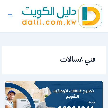
خطي
لى
لمحتوى
فني غسالات