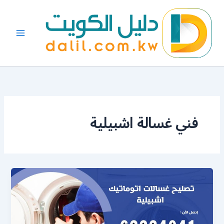
خطي
لى
لمحتوى
فني غسالة اشبيلية