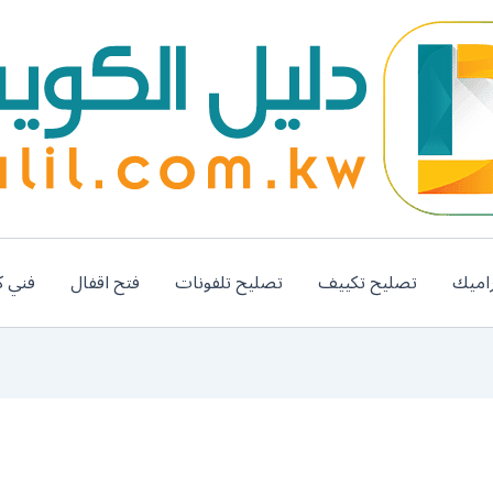
اميك
تصليح تكييف
تصليح تلفونات
فتح اقفال
فني ك