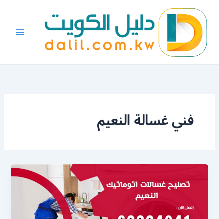
خطي
لى
لمحتوى
فني غسالة النعيم