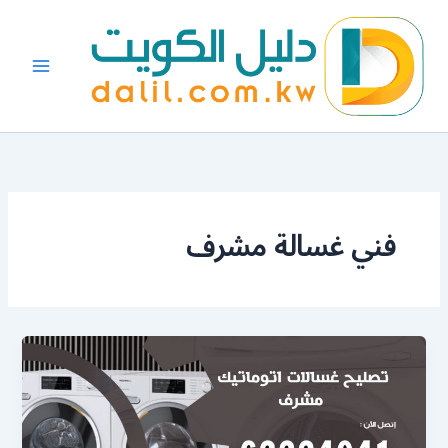
خطي
لى
لمحتوى
فني غسالة مشرف