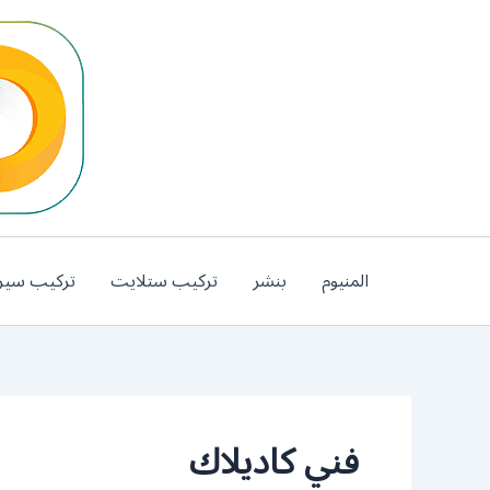
خطي
لى
لمحتوى
المنيوم
بنشر
تركيب ستلايت
تركيب سير
فني كاديلاك