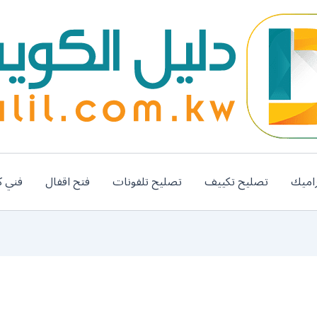
اميك
تصليح تكييف
تصليح تلفونات
فتح اقفال
فني ك