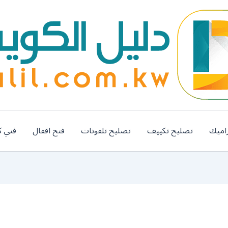
اميك
تصليح تكييف
تصليح تلفونات
فتح اقفال
فني ك