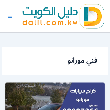
خطي
لى
لمحتوى
فني مورانو