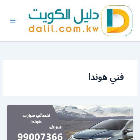
خطي
لى
لمحتوى
فني هوندا