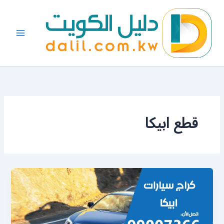
خطي
لى
لمحتوى
قطع ابيكا