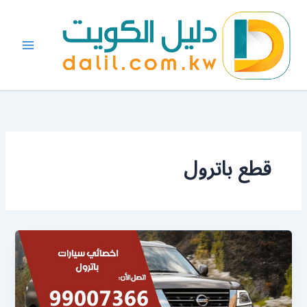
خطي
لى
لمحتوى
قطع باترول