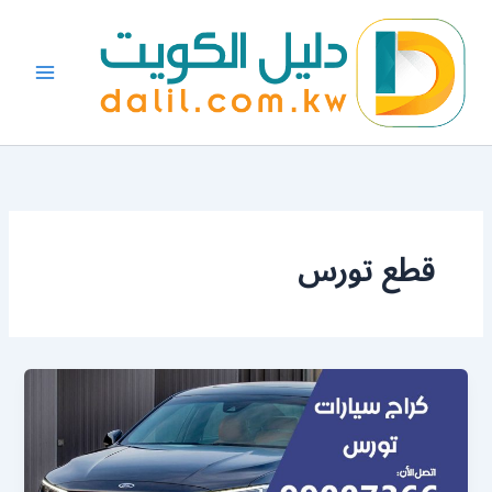
خطي
لى
لمحتوى
قطع تورس