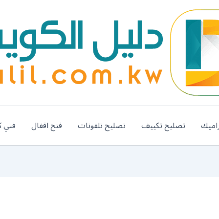
اميك
تصليح تكييف
تصليح تلفونات
فتح اقفال
فني ك