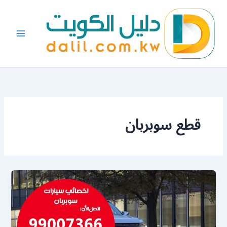
خطي
لى
لمحتوى
قطع سوبربان