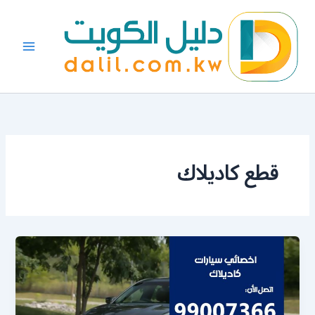
خطي
لى
لمحتوى
قطع كاديلاك