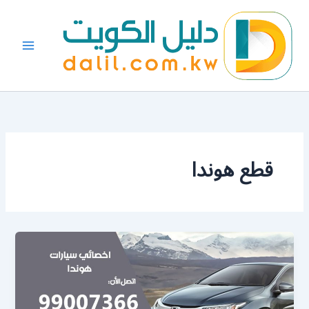
خطي
لى
لمحتوى
قطع هوندا