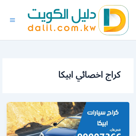
خطي
لى
لمحتوى
كراج اخصائي ابيكا