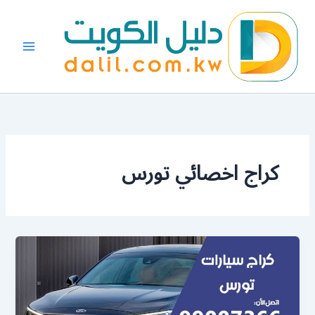
خطي
لى
لمحتوى
كراج اخصائي تورس