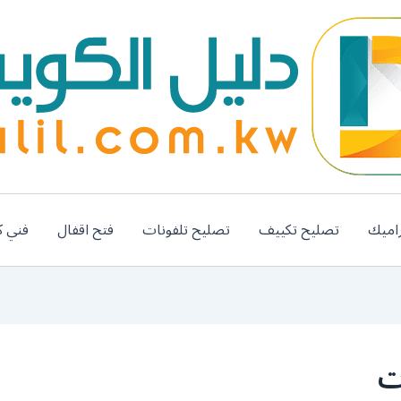
اميك
تصليح تكييف
تصليح تلفونات
فتح اقفال
فني ك
ت