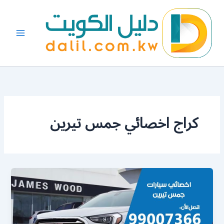
خطي
لى
لمحتوى
كراج اخصائي جمس تيرين