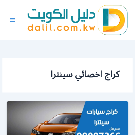
خطي
لى
لمحتوى
كراج اخصائي سينترا