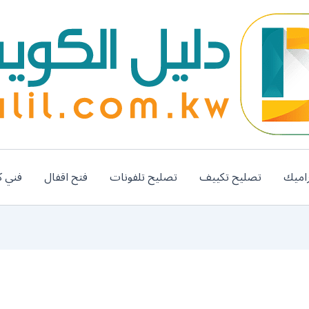
اميك
تصليح تكييف
تصليح تلفونات
فتح اقفال
فني ك