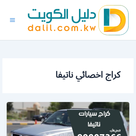
خطي
لى
لمحتوى
كراج اخصائي ناتيفا