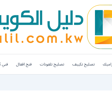
اميك
تصليح تكييف
تصليح تلفونات
فتح اقفال
فني ك