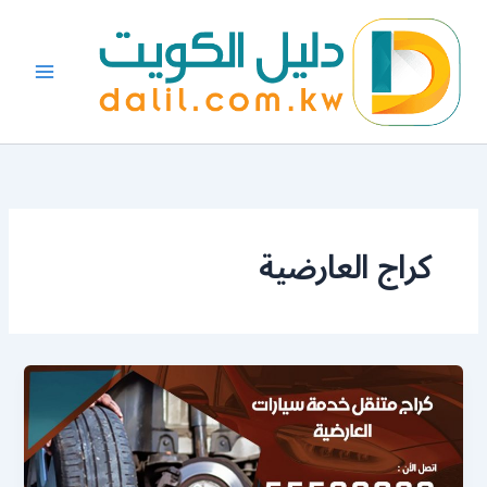
خطي
لى
لمحتوى
كراج العارضية