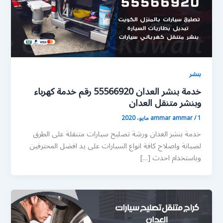
بنشر
خدمة بنشر العدان 55566920 رقم خدمة كهرباء
وبنشر متنقل العدان
1 مايو، 2020
/
ammar ammar
خدمة بنشر العدان ورشة تصليح سيارات متنقلة على الطرق
لصيانة واصلاح كافة انواع السيارات على يد افضل المحترفين
وباستخدام احدث […]