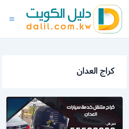
خطي
لى
لمحتوى
كراج العدان