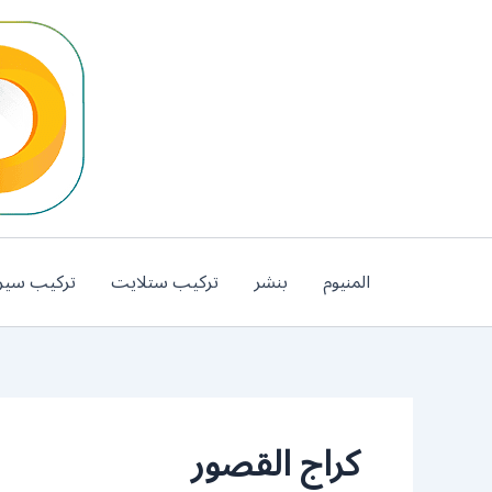
خطي
لى
لمحتوى
المنيوم
بنشر
تركيب ستلايت
تركيب سير
كراج القصور