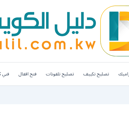
اميك
تصليح تكييف
تصليح تلفونات
فتح اقفال
فني ك