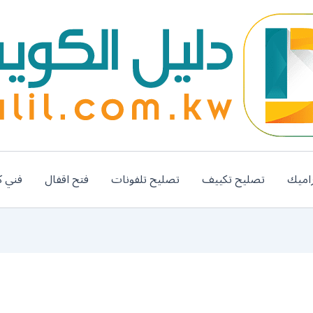
اميك
تصليح تكييف
تصليح تلفونات
فتح اقفال
فني ك