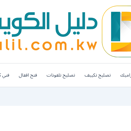
اميك
تصليح تكييف
تصليح تلفونات
فتح اقفال
فني ك