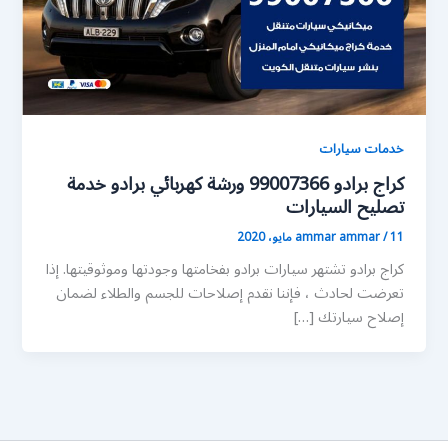
خدمات سيارات
كراج برادو 99007366 ورشة كهربائي برادو خدمة
تصليح السيارات
11 مايو، 2020
/
ammar ammar
كراج برادو تشتهر سيارات برادو بفخامتها وجودتها وموثوقيتها. إذا
تعرضت لحادث ، فإننا نقدم إصلاحات للجسم والطلاء لضمان
إصلاح سيارتك […]