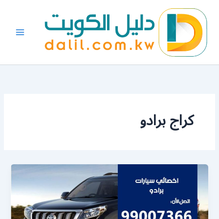
خطي
لى
لمحتوى
كراج برادو