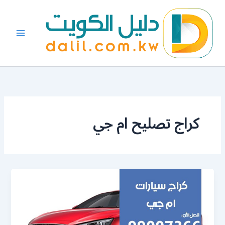
خطي
لى
لمحتوى
كراج تصليح ام جي