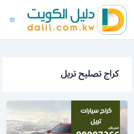
خطي
لى
لمحتوى
كراج تصليح تريل