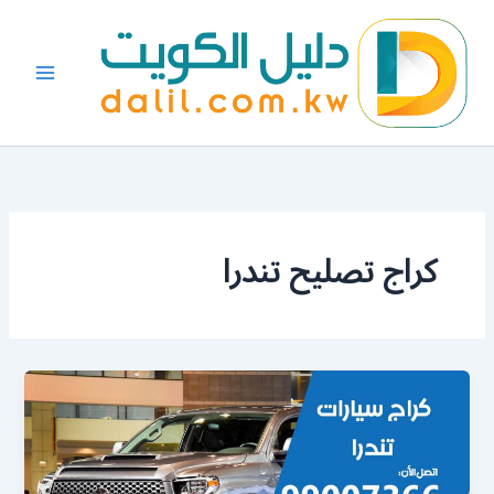
خطي
لى
لمحتوى
كراج تصليح تندرا