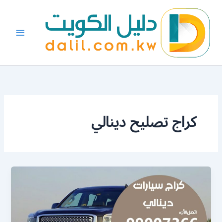
خطي
لى
لمحتوى
كراج تصليح دينالي