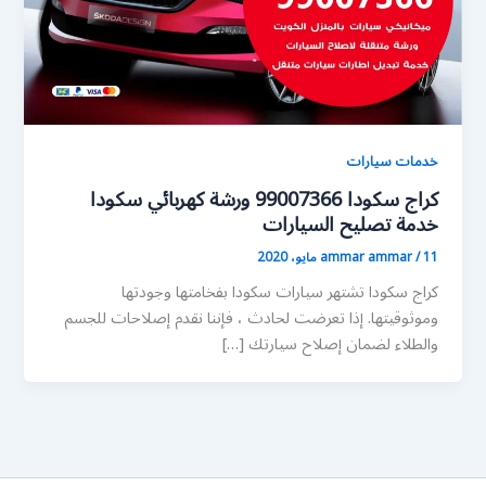
خدمات سيارات
كراج سكودا 99007366 ورشة كهربائي سكودا
خدمة تصليح السيارات
11 مايو، 2020
/
ammar ammar
كراج سكودا تشتهر سيارات سكودا بفخامتها وجودتها
وموثوقيتها. إذا تعرضت لحادث ، فإننا نقدم إصلاحات للجسم
والطلاء لضمان إصلاح سيارتك […]