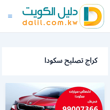
خطي
لى
لمحتوى
كراج تصليح سكودا