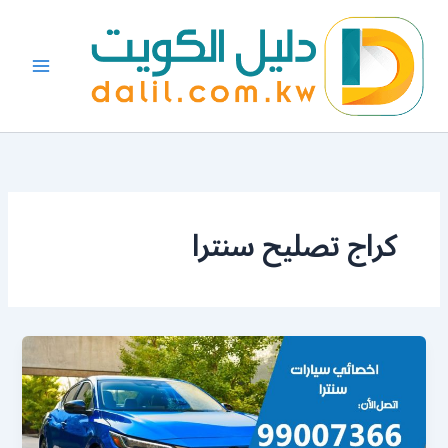
خطي
لى
لمحتوى
كراج تصليح سنترا